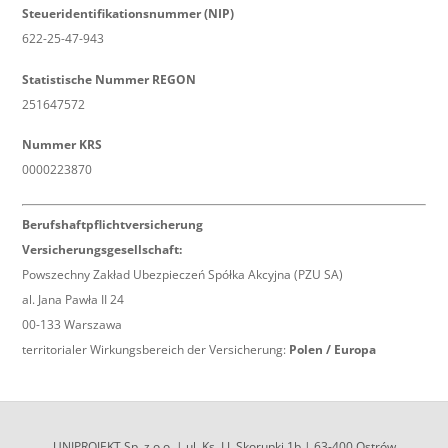
Steueridentifikationsnummer (NIP)
622-25-47-943
Statistische Nummer REGON
251647572
Nummer KRS
0000223870
Berufshaftpflichtversicherung
Versicherungsgesellschaft:
Powszechny Zakład Ubezpieczeń Spółka Akcyjna (PZU SA)
al. Jana Pawła II 24
00-133 Warszawa
territorialer Wirkungsbereich der Versicherung:
Polen / Europa
UNIPROJEKT Sp. z o.o. | ul. Ks. I.J. Skorupki 1b | 63-400 Ostrów