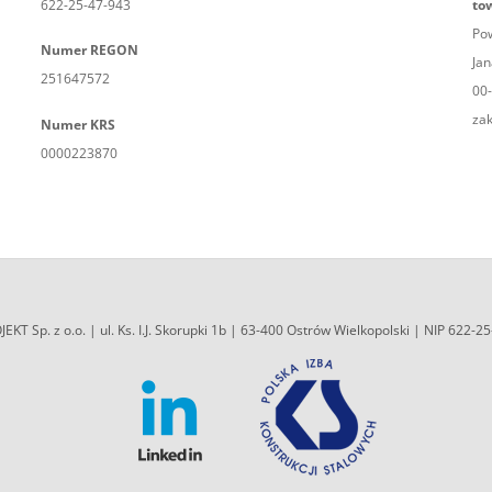
622-25-47-943
to
Pow
Numer REGON
Jan
251647572
00
zak
Numer KRS
0000223870
EKT Sp. z o.o. | ul. Ks. I.J. Skorupki 1b | 63-400 Ostrów Wielkopolski | NIP 622-2