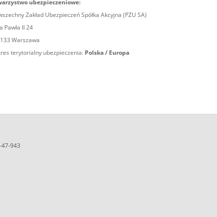
warzystwo ubezpieczeniowe:
szechny Zakład Ubezpieczeń Spółka Akcyjna (PZU SA)
a Pawła II 24
-133 Warszawa
res terytorialny ubezpieczenia:
Polska / Europa
5-47-943