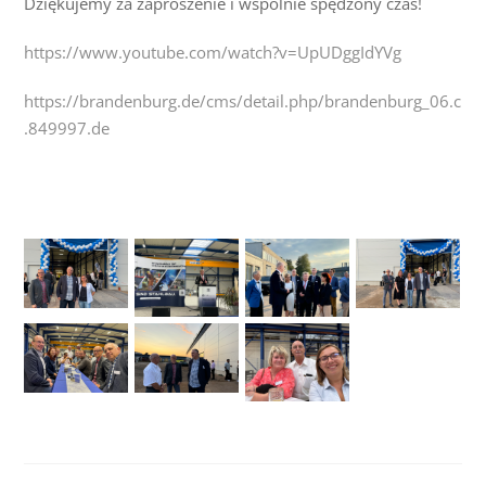
Dziękujemy za zaproszenie i wspólnie spędzony czas!
https://www.youtube.com/watch?v=UpUDggIdYVg
https://brandenburg.de/cms/detail.php/brandenburg_06.c
.849997.de